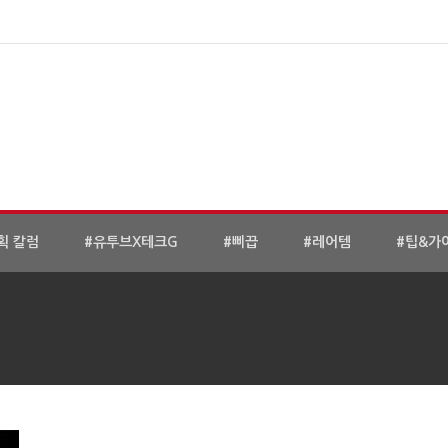
획 칼럼
#유투브X테크G
#삐끕
#레어템
#팁&가