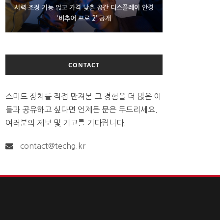
D램 부족에 10억달러어치 아이폰18 프로세서 패키징
시력 조정 기능 얹고 가격 낮춘 공간 디스플레이 안경
300~400달러 반지형 스피커 준비하는 오픈AI
‘비추어 프로 2’ 공개
대기 중
CONTACT
스마트 장치를 직접 만져본 그 경험을 더 많은 이
들과 공유하고 싶다면 언제든 문은 두드리세요.
여러분의 제보 및 기고를 기다립니다.
contact@techg.kr