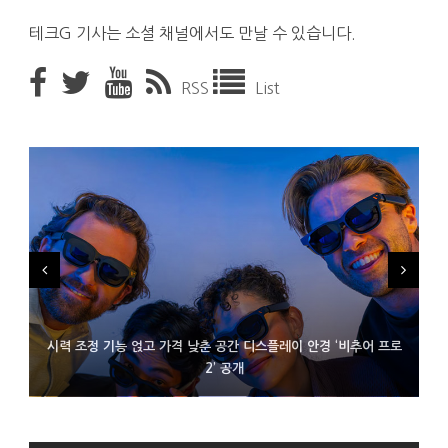
테크G 기사는 소셜 채널에서도 만날 수 있습니다.
RSS
List
시력 조정 기능 얹고 가격 낮춘 공간 디스플레이 안경 ‘비추어 프로
D램 부족에 10억달러어치 아이폰18 프로세서 패키징 대기 중
300~400달러 반지형 스피커 준비하는 오픈AI
2’ 공개