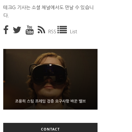
테크G 기사는 소셜 채널에서도 만날 수 있습니
다.
RSS
List
9월 4일부터 서비스 접는 안드로이드 장치용 구글 어
FMS 2026서 차세대 3D 메모리 ZHBM·ZNAND-O
조용히 스팀 프레임 검증 요구사항 바꾼 밸브
모형 처음 선보인 삼성전자
시스턴트
CONTACT