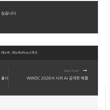
 싶습니다.
레노버
,
레노버sffrtx스파크
Next Post
의 출시
WWDC 2026서 시리 AI 공개한 애플