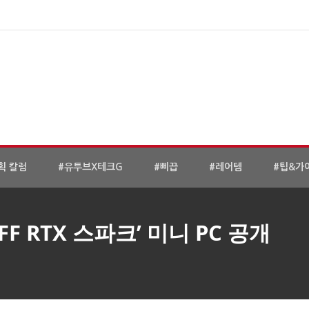
획 칼럼
#유투브X테크G
#삐끕
#레어템
#팁&가
F RTX 스파크’ 미니 PC 공개