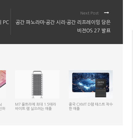
Next Post
 PC
공간 파노라마·공간 시리·공간 리프레이밍 담은
비전OS 27 발표
I
M7 울트라에 최대 1.5테라
중국 CXMT D램 테스트 착수
진하
바이트 램 실으려는 애플
한 애플