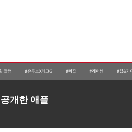
획 칼럼
#유투브X테크G
#삐끕
#레어템
#팁&가
I 공개한 애플