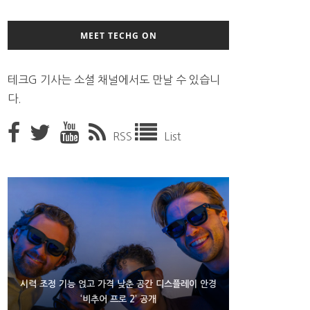
MEET TECHG ON
테크G 기사는 소셜 채널에서도 만날 수 있습니
다.
RSS
List
D램 부족에 10억달러어치 아이폰18 프로세서 패키징
시력 조정 기능 얹고 가격 낮춘 공간 디스플레이 안경
300~400달러 반지형 스피커 준비하는 오픈AI
‘비추어 프로 2’ 공개
대기 중