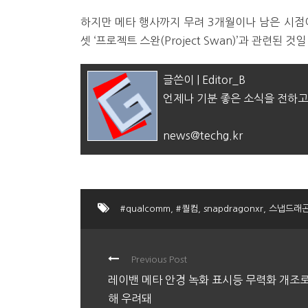
하지만 메타 행사까지 무려 3개월이나 남은 시점이
셋 ‘프로젝트 스완(Project Swan)’과 관련된 
글쓴이 | Editor_B
언제나 기분 좋은 소식을 전하고
news@techg.kr
#qualcomm
,
#퀄컴
,
snapdragonxr
,
스냅드래곤
Previous Post
레이밴 메타 안경 녹화 표시등 무력화 개조로
해 우려돼