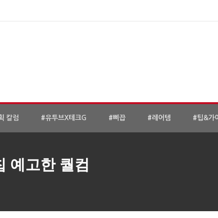
획 칼럼
#유투브X테크G
#삐끕
#레어템
#팁&가
칩 예고한 퀄컴