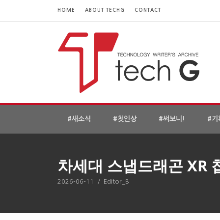
HOME
ABOUT TECHG
CONTACT
#새소식
#첫인상
#써보니!
#기
차세대 스냅드래곤 XR 
2026-06-11
/
Editor_B