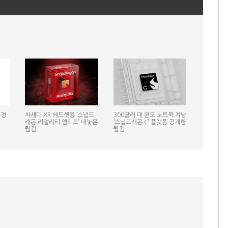
일정
차세대 XR 헤드셋용 ‘스냅드
300달러 대 윈도 노트북 겨냥
래곤 리얼리티 엘리트’ 내놓은
‘스냅드래곤 C’ 플랫폼 공개한
퀄컴
퀄컴