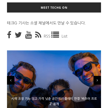
MEET TECHG ON
테크G 기사는 소셜 채널에서도 만날 수 있습니다.
RSS
List
시력 조정 기능 얹고 가격 낮춘 공간 디스플레이 안경 ‘비추어 프로
D램 부족에 10억달러어치 아이폰18 프로세서 패키징 대기 중
300~400달러 반지형 스피커 준비하는 오픈AI
2’ 공개