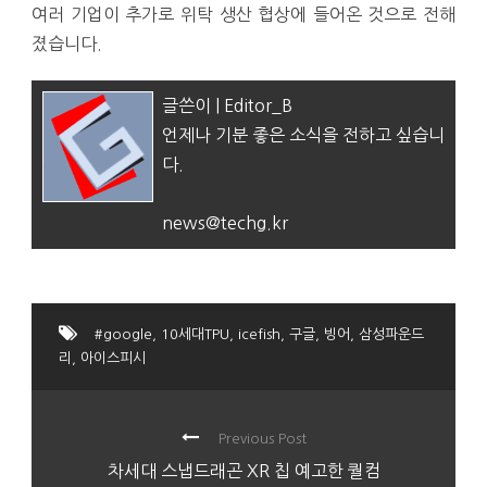
여러 기업이 추가로 위탁 생산 협상에 들어온 것으로 전해
졌습니다.
글쓴이 | Editor_B
언제나 기분 좋은 소식을 전하고 싶습니
다.
news@techg.kr
#google
,
10세대TPU
,
icefish
,
구글
,
빙어
,
삼성파운드
리
,
아이스피시
Previous Post
차세대 스냅드래곤 XR 칩 예고한 퀄컴