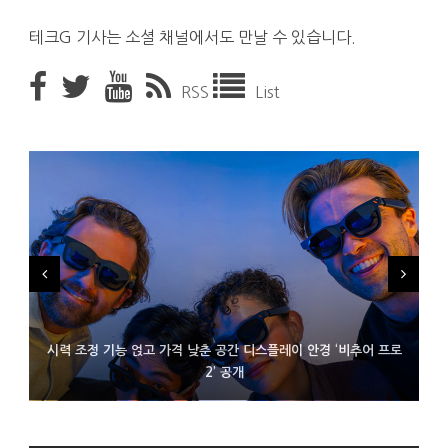
테크G 기사는 소셜 채널에서도 만날 수 있습니다.
RSS
List
시력 조정 기능 얹고 가격 낮춘 공간 디스플레이 안경 ‘비추어 프로
D램 부족에 10억달러어치 아이폰18 프로세서 패키징 대기 중
300~400달러 반지형 스피커 준비하는 오픈AI
2’ 공개