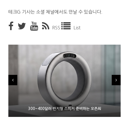
테크G 기사는 소셜 채널에서도 만날 수 있습니다.
RSS
List
9월 4일부터 서비스 접는 안드로이드 장치용 구글 어시스턴트
300~400달러 반지형 스피커 준비하는 오픈AI
조용히 스팀 프레임 검증 요구사항 바꾼 밸브