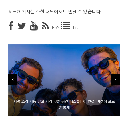
테크G 기사는 소셜 채널에서도 만날 수 있습니다.
RSS
List
시력 조정 기능 얹고 가격 낮춘 공간 디스플레이 안경 ‘비추어 프로
D램 부족에 10억달러어치 아이폰18 프로세서 패키징 대기 중
300~400달러 반지형 스피커 준비하는 오픈AI
2’ 공개