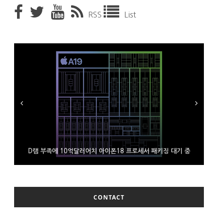
RSS
List
D램 부족에 10억달러어치 아이폰18 프로세서 패키징 대기 중
300~400달러 반지형 스피커 준비하는 오픈AI
조용히 스팀 프레임 검증 요구사항 바꾼 밸브
CONTACT