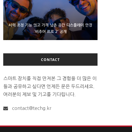
D램 부족에 10억달러어치 아이폰18 프로세서 패키징
시력 조정 기능 얹고 가격 낮춘 공간 디스플레이 안경
300~400달러 반지형 스피커 준비하는 오픈AI
‘비추어 프로 2’ 공개
대기 중
CONTACT
스마트 장치를 직접 만져본 그 경험을 더 많은 이
들과 공유하고 싶다면 언제든 문은 두드리세요.
여러분의 제보 및 기고를 기다립니다.
contact@techg.kr