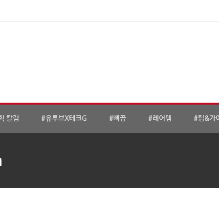
획 칼럼
#유투브X테크G
#삐끕
#레어템
#팁&가
n