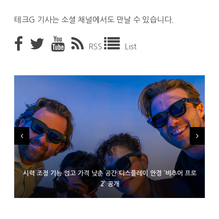
테크G 기사는 소셜 채널에서도 만날 수 있습니다.
RSS
List
시력 조정 기능 얹고 가격 낮춘 공간 디스플레이 안경 ‘비추어 프로
D램 부족에 10억달러어치 아이폰18 프로세서 패키징 대기 중
300~400달러 반지형 스피커 준비하는 오픈AI
2’ 공개