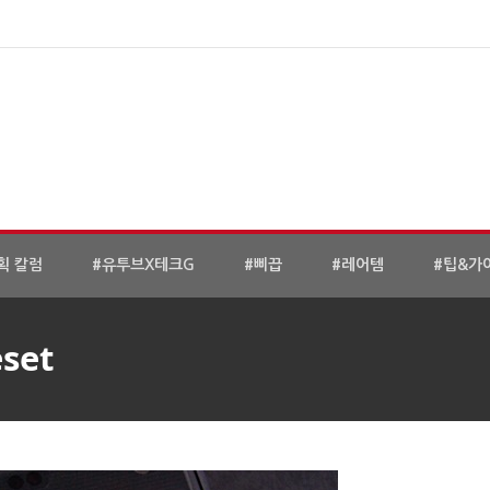
획 칼럼
#유투브X테크G
#삐끕
#레어템
#팁&가
set