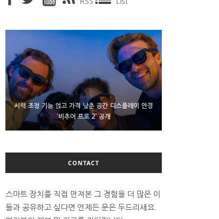
RSS
List
D램 부족에 10억달러어치 아이폰18 프로세서 패키징
시력 조정 기능 얹고 가격 낮춘 공간 디스플레이 안경
300~400달러 반지형 스피커 준비하는 오픈AI
‘비추어 프로 2’ 공개
대기 중
CONTACT
스마트 장치를 직접 만져본 그 경험을 더 많은 이
들과 공유하고 싶다면 언제든 문은 두드리세요.