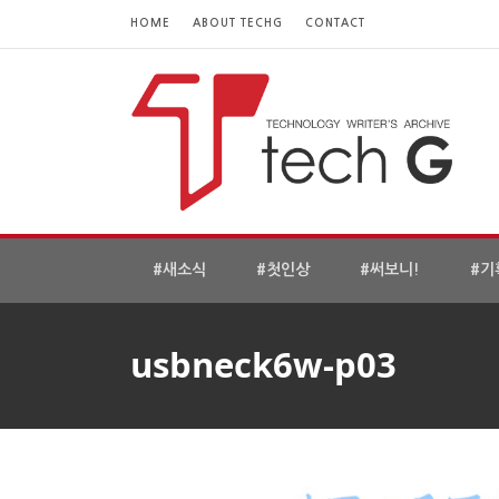
HOME
ABOUT TECHG
CONTACT
#새소식
#첫인상
#써보니!
#기
usbneck6w-p03