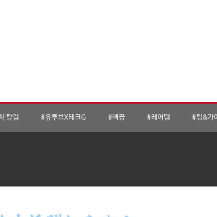
획 칼럼
#유투브X테크G
#삐끕
#레어템
#팁&가