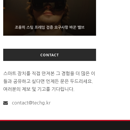
9월 4일부터 서비스 접는 안드로이드 장치용 구글 어
FMS 2026서 차세대 3D 메모리 ZHBM·ZNAND-O
조용히 스팀 프레임 검증 요구사항 바꾼 밸브
모형 처음 선보인 삼성전자
시스턴트
CONTACT
스마트 장치를 직접 만져본 그 경험을 더 많은 이
들과 공유하고 싶다면 언제든 문은 두드리세요.
여러분의 제보 및 기고를 기다립니다.
contact@techg.kr