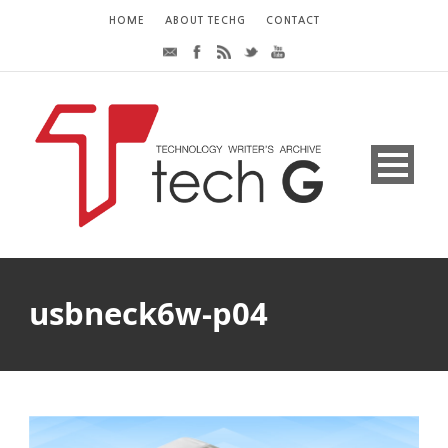
HOME
ABOUT TECHG
CONTACT
usbneck6w-p04