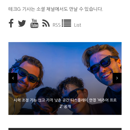
테크G 기사는 소셜 채널에서도 만날 수 있습니다.
RSS
List
시력 조정 기능 얹고 가격 낮춘 공간 디스플레이 안경 ‘비추어 프로
D램 부족에 10억달러어치 아이폰18 프로세서 패키징 대기 중
300~400달러 반지형 스피커 준비하는 오픈AI
2’ 공개