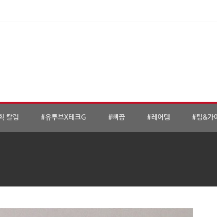
획 칼럼
#유투브X테크G
#삐끕
#레어템
#팁&가