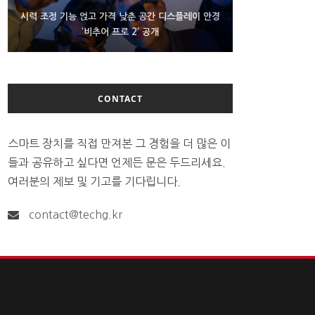
D램 부족에 10억달러어치 아이폰18 프로세서 패키징
시력 조정 기능 얹고 가격 낮춘 공간 디스플레이 안경
300~400달러 반지형 스피커 준비하는 오픈AI
‘비추어 프로 2’ 공개
대기 중
CONTACT
스마트 장치를 직접 만져본 그 경험을 더 많은 이
들과 공유하고 싶다면 언제든 문은 두드리세요.
여러분의 제보 및 기고를 기다립니다.
contact@techg.kr