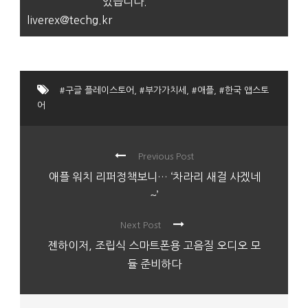
있습니다.
liverex@techg.kr
#구글 플레이스토어
,
#부가가치세
,
#애플
,
#한국 앱스토
어
Previous Post
애플 워치 리퍼정책보니… ‘차라리 새걸 사겠네
~’
Next Post
젠하이저, 조립식 스마트폰용 고음질 오디오 모
듈 준비하다