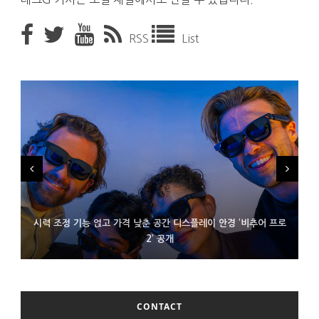
RSS
List
시력 조정 기능 얹고 가격 낮춘 공간 디스플레이 안경 ‘비추어 프로
D램 부족에 10억달러어치 아이폰18 프로세서 패키징 대기 중
300~400달러 반지형 스피커 준비하는 오픈AI
2’ 공개
CONTACT