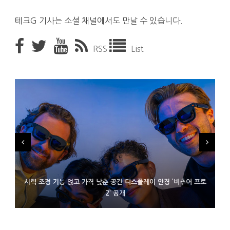
테크G 기사는 소셜 채널에서도 만날 수 있습니다.
RSS
List
시력 조정 기능 얹고 가격 낮춘 공간 디스플레이 안경 ‘비추어 프로
D램 부족에 10억달러어치 아이폰18 프로세서 패키징 대기 중
300~400달러 반지형 스피커 준비하는 오픈AI
2’ 공개