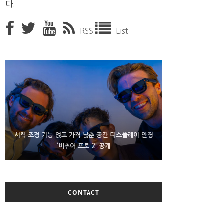
다.
RSS
List
D램 부족에 10억달러어치 아이폰18 프로세서 패키징
시력 조정 기능 얹고 가격 낮춘 공간 디스플레이 안경
300~400달러 반지형 스피커 준비하는 오픈AI
‘비추어 프로 2’ 공개
대기 중
CONTACT