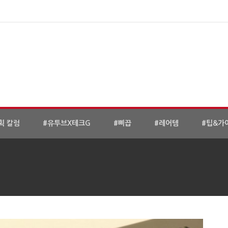
획 칼럼
#유투브X테크G
#삐끕
#레어템
#팁&가