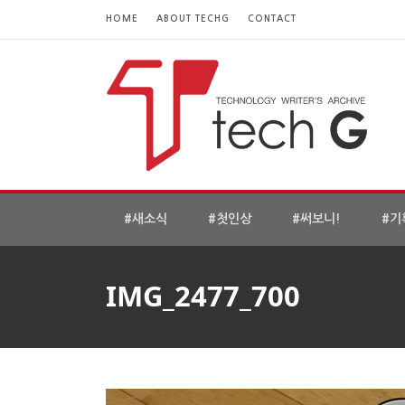
HOME
ABOUT TECHG
CONTACT
#새소식
#첫인상
#써보니!
#기
IMG_2477_700