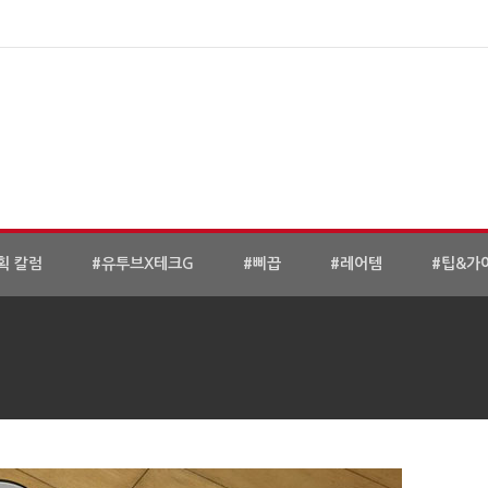
획 칼럼
#유투브X테크G
#삐끕
#레어템
#팁&가