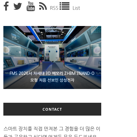
RSS
List
XBOX 25주년 맞아 무료 선물 나누는 마이크로소프
FMS 2026서 차세대 3D 메모리 ZHBM·ZNAND-O
에이수스 구글북 ‘CX9406’ 제품 이미지 유출
모형 처음 선보인 삼성전자
트
CONTACT
스마트 장치를 직접 만져본 그 경험을 더 많은 이