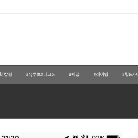
획 칼럼
#유투브X테크G
#삐끕
#레어템
#팁&가