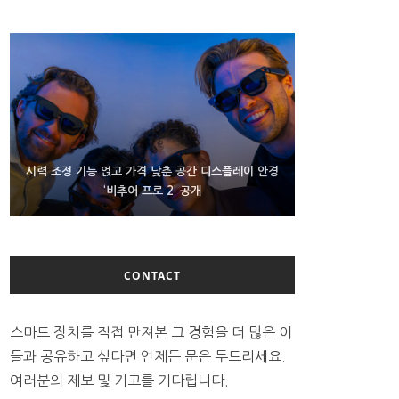
D램 부족에 10억달러어치 아이폰18 프로세서 패키징
시력 조정 기능 얹고 가격 낮춘 공간 디스플레이 안경
300~400달러 반지형 스피커 준비하는 오픈AI
‘비추어 프로 2’ 공개
대기 중
CONTACT
스마트 장치를 직접 만져본 그 경험을 더 많은 이
들과 공유하고 싶다면 언제든 문은 두드리세요.
여러분의 제보 및 기고를 기다립니다.