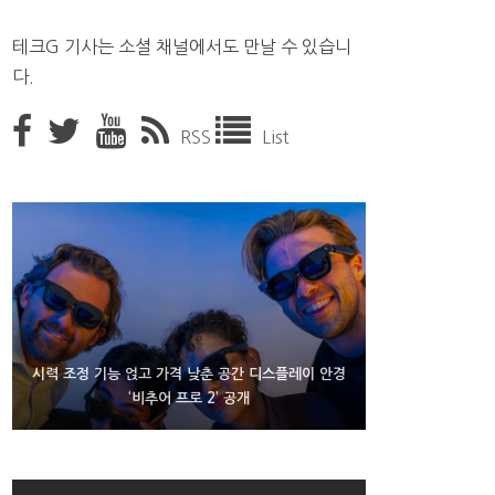
테크G 기사는 소셜 채널에서도 만날 수 있습니
다.
RSS
List
D램 부족에 10억달러어치 아이폰18 프로세서 패키징
시력 조정 기능 얹고 가격 낮춘 공간 디스플레이 안경
300~400달러 반지형 스피커 준비하는 오픈AI
‘비추어 프로 2’ 공개
대기 중