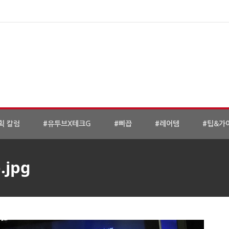
획 칼럼
#유투브X테크G
#삐끕
#레어템
#팁&가
.jpg