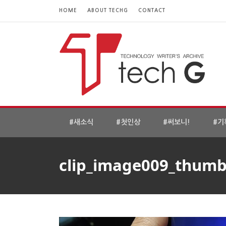
HOME
ABOUT TECHG
CONTACT
#새소식
#첫인상
#써보니!
#기
clip_image009_thumb