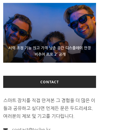
D램 부족에 10억달러어치 아이폰18 프로세서 패키징
시력 조정 기능 얹고 가격 낮춘 공간 디스플레이 안경
300~400달러 반지형 스피커 준비하는 오픈AI
‘비추어 프로 2’ 공개
대기 중
CONTACT
스마트 장치를 직접 만져본 그 경험을 더 많은 이
들과 공유하고 싶다면 언제든 문은 두드리세요.
여러분의 제보 및 기고를 기다립니다.
contact@techg.kr