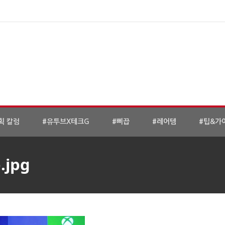
획 칼럼
#유투브X테크G
#삐끕
#레어템
#팁&가
.jpg