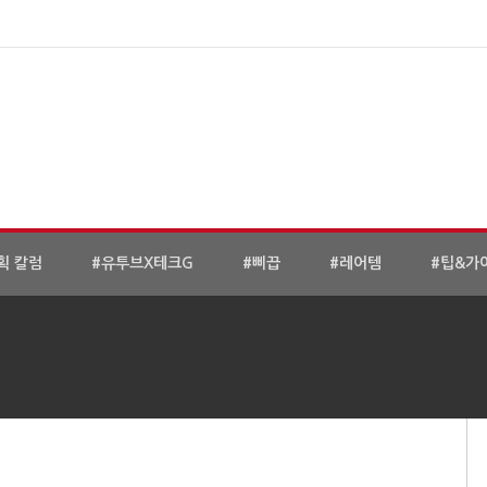
획 칼럼
#유투브X테크G
#삐끕
#레어템
#팁&가