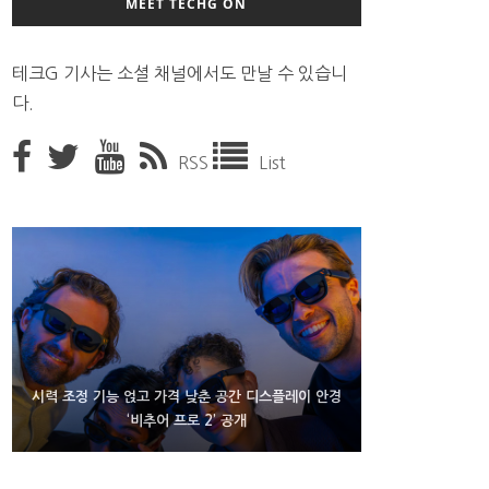
MEET TECHG ON
테크G 기사는 소셜 채널에서도 만날 수 있습니
다.
RSS
List
D램 부족에 10억달러어치 아이폰18 프로세서 패키징
시력 조정 기능 얹고 가격 낮춘 공간 디스플레이 안경
300~400달러 반지형 스피커 준비하는 오픈AI
‘비추어 프로 2’ 공개
대기 중