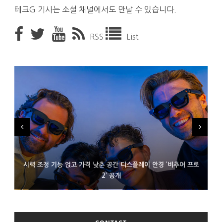
테크G 기사는 소셜 채널에서도 만날 수 있습니다.
RSS
List
시력 조정 기능 얹고 가격 낮춘 공간 디스플레이 안경 ‘비추어 프로
D램 부족에 10억달러어치 아이폰18 프로세서 패키징 대기 중
300~400달러 반지형 스피커 준비하는 오픈AI
2’ 공개