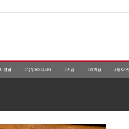
획 칼럼
#유투브X테크G
#삐끕
#레어템
#팁&가