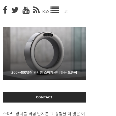
RSS
List
9월 4일부터 서비스 접는 안드로이드 장치용 구글 어
300~400달러 반지형 스피커 준비하는 오픈AI
조용히 스팀 프레임 검증 요구사항 바꾼 밸브
시스턴트
CONTACT
스마트 장치를 직접 만져본 그 경험을 더 많은 이