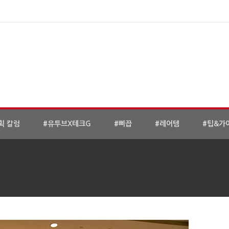
획 칼럼
#유투브X테크G
#삐끕
#레어템
#팁&가