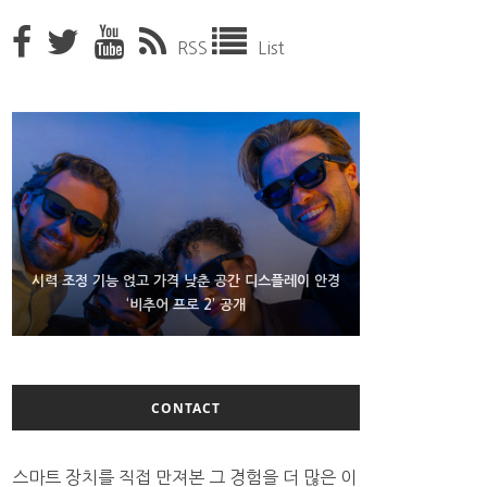
RSS
List
D램 부족에 10억달러어치 아이폰18 프로세서 패키징
시력 조정 기능 얹고 가격 낮춘 공간 디스플레이 안경
300~400달러 반지형 스피커 준비하는 오픈AI
‘비추어 프로 2’ 공개
대기 중
CONTACT
스마트 장치를 직접 만져본 그 경험을 더 많은 이