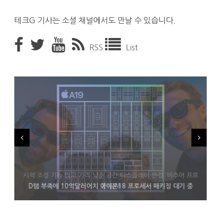
테크G 기사는 소셜 채널에서도 만날 수 있습니다.
RSS
List
시력 조정 기능 얹고 가격 낮춘 공간 디스플레이 안경 ‘비추어 프로
D램 부족에 10억달러어치 아이폰18 프로세서 패키징 대기 중
300~400달러 반지형 스피커 준비하는 오픈AI
2’ 공개