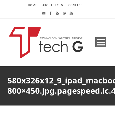
HOME
ABOUT TECHG
CONTACT
580x326x12_9_ipad_macboo
800×450.jpg.pagespeed.ic.