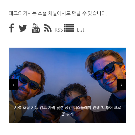
테크G 기사는 소셜 채널에서도 만날 수 있습니다.
RSS
List
시력 조정 기능 얹고 가격 낮춘 공간 디스플레이 안경 ‘비추어 프로
D램 부족에 10억달러어치 아이폰18 프로세서 패키징 대기 중
300~400달러 반지형 스피커 준비하는 오픈AI
2’ 공개