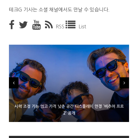
테크G 기사는 소셜 채널에서도 만날 수 있습니다.
RSS
List
시력 조정 기능 얹고 가격 낮춘 공간 디스플레이 안경 ‘비추어 프로
D램 부족에 10억달러어치 아이폰18 프로세서 패키징 대기 중
300~400달러 반지형 스피커 준비하는 오픈AI
2’ 공개