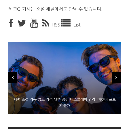
테크G 기사는 소셜 채널에서도 만날 수 있습니다.
RSS
List
시력 조정 기능 얹고 가격 낮춘 공간 디스플레이 안경 ‘비추어 프로
D램 부족에 10억달러어치 아이폰18 프로세서 패키징 대기 중
300~400달러 반지형 스피커 준비하는 오픈AI
2’ 공개