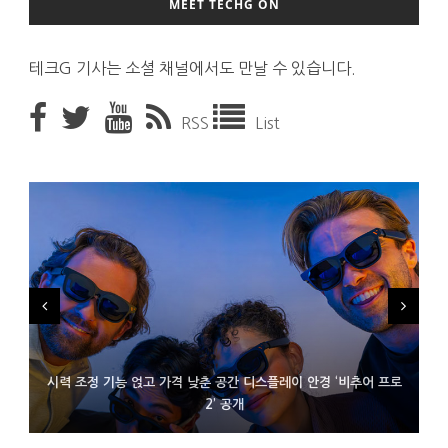
MEET TECHG ON
테크G 기사는 소셜 채널에서도 만날 수 있습니다.
RSS
List
시력 조정 기능 얹고 가격 낮춘 공간 디스플레이 안경 ‘비추어 프로
D램 부족에 10억달러어치 아이폰18 프로세서 패키징 대기 중
300~400달러 반지형 스피커 준비하는 오픈AI
2’ 공개