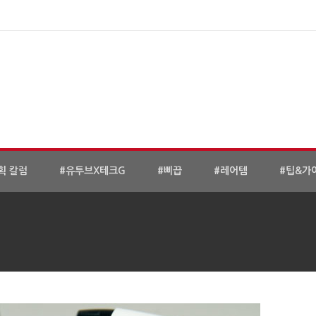
획 칼럼
#유투브X테크G
#삐끕
#레어템
#팁&가