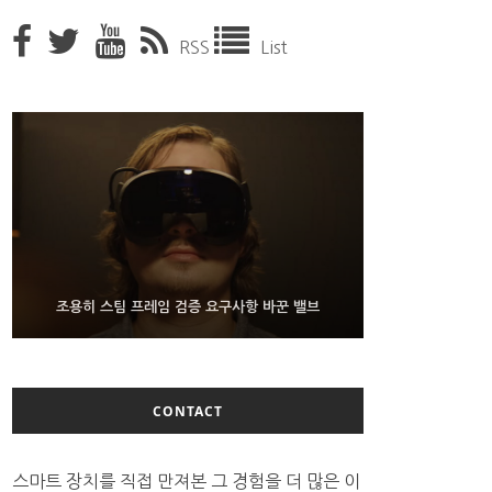
RSS
List
9월 4일부터 서비스 접는 안드로이드 장치용 구글 어
FMS 2026서 차세대 3D 메모리 ZHBM·ZNAND-O
조용히 스팀 프레임 검증 요구사항 바꾼 밸브
모형 처음 선보인 삼성전자
시스턴트
CONTACT
스마트 장치를 직접 만져본 그 경험을 더 많은 이