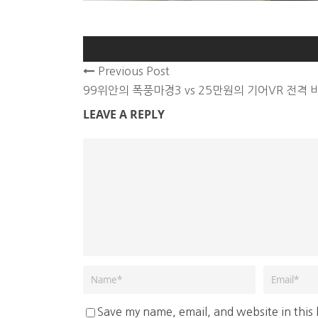
Previous Post
99위안의 폭풍마경3 vs 25만원의 기어VR 전격 
LEAVE A REPLY
Save my name, email, and website in this