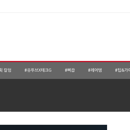
획 칼럼
#유투브X테크G
#삐끕
#레어템
#팁&가