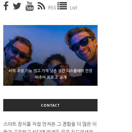
RSS
List
D램 부족에 10억달러어치 아이폰18 프로세서 패키징
시력 조정 기능 얹고 가격 낮춘 공간 디스플레이 안경
300~400달러 반지형 스피커 준비하는 오픈AI
‘비추어 프로 2’ 공개
대기 중
CONTACT
스마트 장치를 직접 만져본 그 경험을 더 많은 이