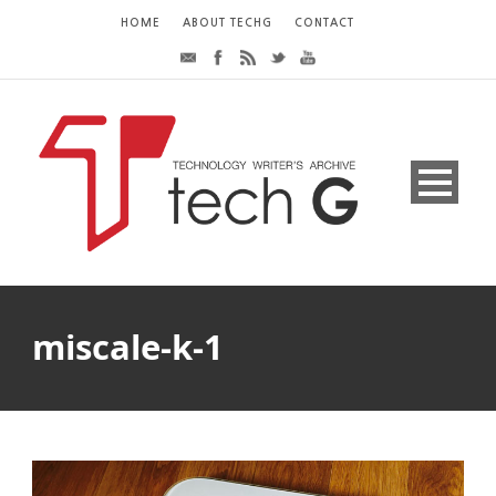
HOME
ABOUT TECHG
CONTACT
miscale-k-1