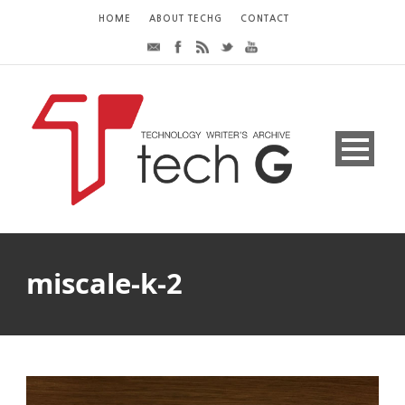
HOME
ABOUT TECHG
CONTACT
miscale-k-2