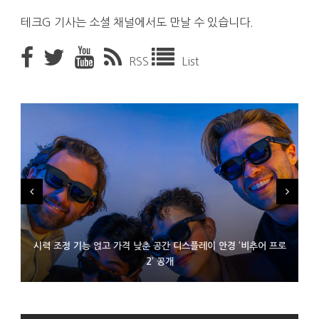
테크G 기사는 소셜 채널에서도 만날 수 있습니다.
RSS
List
시력 조정 기능 얹고 가격 낮춘 공간 디스플레이 안경 ‘비추어 프로
D램 부족에 10억달러어치 아이폰18 프로세서 패키징 대기 중
300~400달러 반지형 스피커 준비하는 오픈AI
2’ 공개