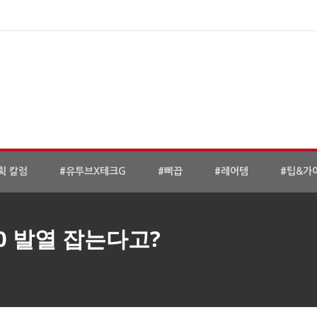
획 칼럼
#유투브X테크G
#삐끕
#레어템
#팁&가
 발열 잡는다고?