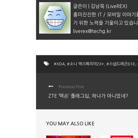
글쓴이 | 김남욱 (LiveREX)
흥미진진한 IT / 모바일 이야기
기 위한 노력을 기울이고 있습니
liverex@techg.kr
#XDA
,
#소니 엑스페리아Z3+
,
#스냅드래곤810
,
Previous Post
ZTE ‘액손’ 플래그십, 하나가 아니었네?
YOU MAY ALSO LIKE