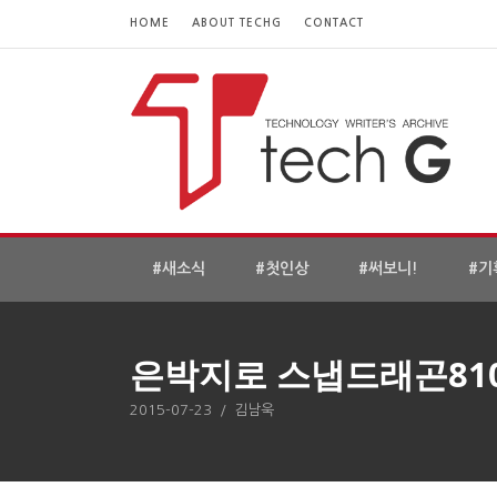
HOME
ABOUT TECHG
CONTACT
#새소식
#첫인상
#써보니!
#기
은박지로 스냅드래곤810
2015-07-23
/
김남욱