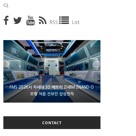
다.
RSS
List
XBOX 25주년 맞아 무료 선물 나누는 마이크로소프
FMS 2026서 차세대 3D 메모리 ZHBM·ZNAND-O
에이수스 구글북 ‘CX9406’ 제품 이미지 유출
모형 처음 선보인 삼성전자
트
CONTACT