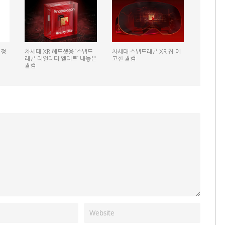
일정
차세대 XR 헤드셋용 ‘스냅드
차세대 스냅드래곤 XR 칩 예
래곤 리얼리티 엘리트’ 내놓은
고한 퀄컴
퀄컴