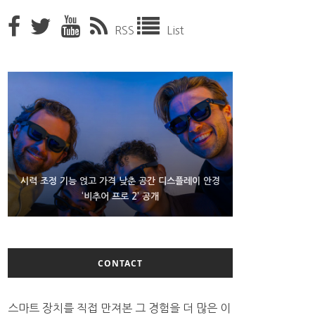
RSS
List
D램 부족에 10억달러어치 아이폰18 프로세서 패키징
시력 조정 기능 얹고 가격 낮춘 공간 디스플레이 안경
300~400달러 반지형 스피커 준비하는 오픈AI
‘비추어 프로 2’ 공개
대기 중
CONTACT
스마트 장치를 직접 만져본 그 경험을 더 많은 이