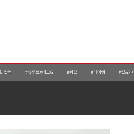
획 칼럼
#유투브X테크G
#삐끕
#레어템
#팁&가