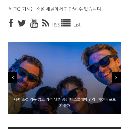
테크G 기사는 소셜 채널에서도 만날 수 있습니다.
RSS
List
시력 조정 기능 얹고 가격 낮춘 공간 디스플레이 안경 ‘비추어 프로
D램 부족에 10억달러어치 아이폰18 프로세서 패키징 대기 중
300~400달러 반지형 스피커 준비하는 오픈AI
2’ 공개