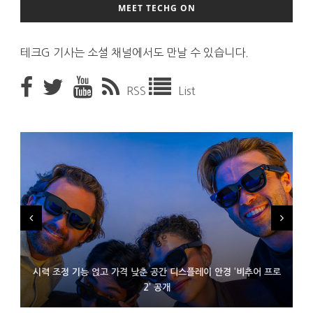
MEET TECHG ON
테크G 기사는 소셜 채널에서도 만날 수 있습니다.
RSS
List
시력 조정 기능 얹고 가격 낮춘 공간 디스플레이 안경 ‘비추어 프로
D램 부족에 10억달러어치 아이폰18 프로세서 패키징 대기 중
300~400달러 반지형 스피커 준비하는 오픈AI
2’ 공개