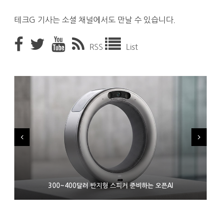
테크G 기사는 소셜 채널에서도 만날 수 있습니다.
RSS
List
9월 4일부터 서비스 접는 안드로이드 장치용 구글 어시스턴트
300~400달러 반지형 스피커 준비하는 오픈AI
조용히 스팀 프레임 검증 요구사항 바꾼 밸브