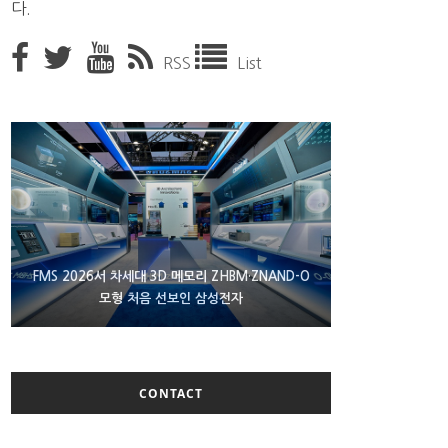
다.
RSS
List
XBOX 25주년 맞아 무료 선물 나누는 마이크로소프
FMS 2026서 차세대 3D 메모리 ZHBM·ZNAND-O
에이수스 구글북 ‘CX9406’ 제품 이미지 유출
모형 처음 선보인 삼성전자
트
CONTACT