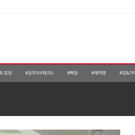
획 칼럼
#유투브X테크G
#삐끕
#레어템
#팁&가