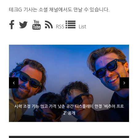
테크G 기사는 소셜 채널에서도 만날 수 있습니다.
RSS
List
시력 조정 기능 얹고 가격 낮춘 공간 디스플레이 안경 ‘비추어 프로
D램 부족에 10억달러어치 아이폰18 프로세서 패키징 대기 중
300~400달러 반지형 스피커 준비하는 오픈AI
2’ 공개