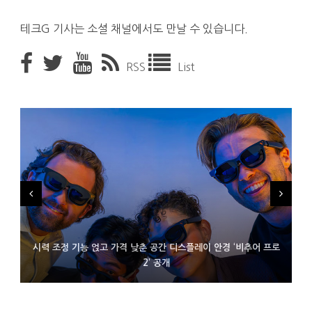
테크G 기사는 소셜 채널에서도 만날 수 있습니다.
RSS
List
시력 조정 기능 얹고 가격 낮춘 공간 디스플레이 안경 ‘비추어 프로
D램 부족에 10억달러어치 아이폰18 프로세서 패키징 대기 중
300~400달러 반지형 스피커 준비하는 오픈AI
2’ 공개