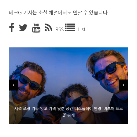
테크G 기사는 소셜 채널에서도 만날 수 있습니다.
RSS
List
시력 조정 기능 얹고 가격 낮춘 공간 디스플레이 안경 ‘비추어 프로
D램 부족에 10억달러어치 아이폰18 프로세서 패키징 대기 중
300~400달러 반지형 스피커 준비하는 오픈AI
2’ 공개