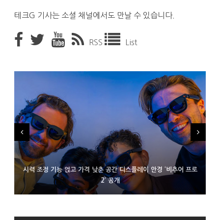
테크G 기사는 소셜 채널에서도 만날 수 있습니다.
RSS
List
시력 조정 기능 얹고 가격 낮춘 공간 디스플레이 안경 ‘비추어 프로
D램 부족에 10억달러어치 아이폰18 프로세서 패키징 대기 중
300~400달러 반지형 스피커 준비하는 오픈AI
2’ 공개